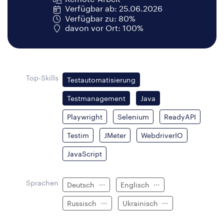
Verfügbar ab: 25.06.2026
Verfügbar zu: 80%
davon vor Ort: 100%
Top-Skills
Testautomatisierung
Testmanagement
Java
Playwright
Selenium
ReadyAPI
Testim
JMeter
WebdriverIO
JavaScript
Sprachen
Deutsch
Englisch
Russisch
Ukrainisch