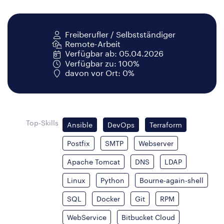
Freiberufler / Selbstständiger
Remote-Arbeit
Verfügbar ab: 05.04.2026
Verfügbar zu: 100%
davon vor Ort: 0%
Top-Skills
Ansible
DevOps
Terraform
Postfix
SMTP
Webserver
Apache Tomcat
DNS
LDAP
Linux
Python
Bourne-again-shell
SQL
Docker
Git
RPM
WebService
Bitbucket Cloud