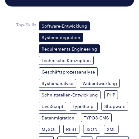
Top-Skills
Software-Entwicklung
Systemintegration
Requirements Engineering
Technische Konzeption
Geschäftsprozessanalyse
Systemanalyse
Webentwicklung
Schnittstellen-Entwicklung
PHP
JavaScript
TypeScript
Shopware
Datenmigration
TYPO3 CMS
MySQL
REST
JSON
XML