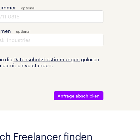
nummer
hmen
be die
Datenschutzbestimmungen
gelesen
n damit einverstanden.
Anfrage abschicken
ach Freelancer finden