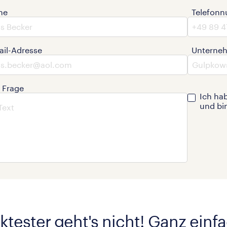
me
Telefon
ail-Adresse
Unterne
e Frage
Ich ha
und bi
ktester geht's nicht! Ganz einf