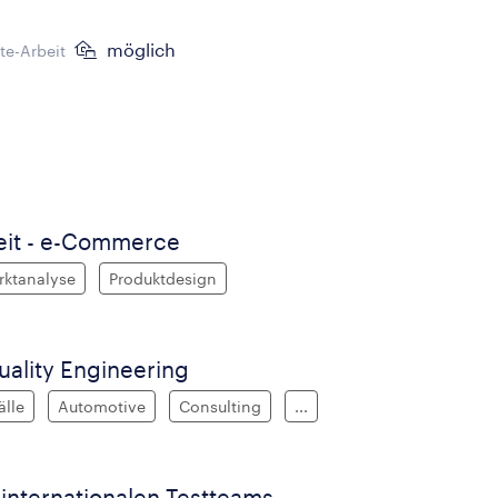
möglich
e-Arbeit
eit - e-Commerce
rktanalyse
Produktdesign
uality Engineering
älle
Automotive
Consulting
...
internationalen Testteams