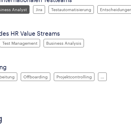
iness Analyst
Jira
Testautomatisierung
Entscheidunge
des HR Value Streams
Test Management
Business Analysis
ing
beitung
Offboarding
Projektcontrolling
...
g