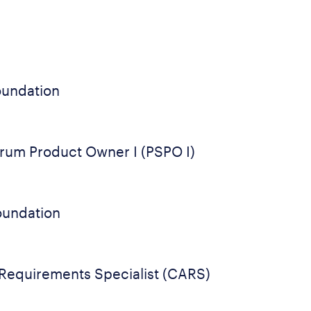
oundation
crum Product Owner I (PSPO I)
undation
e Requirements Specialist (CARS)