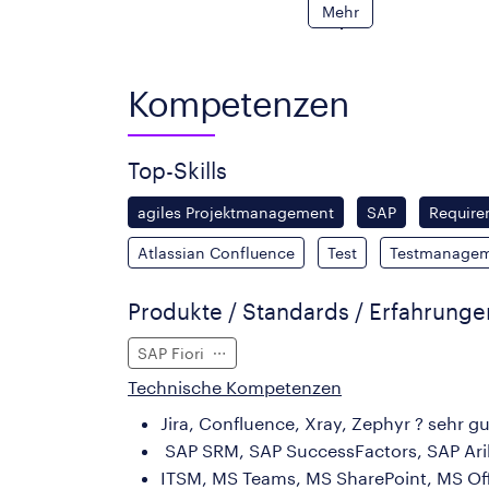
Mehr
Kompetenzen
Top-Skills
agiles Projektmanagement
SAP
Requir
Atlassian Confluence
Test
Testmanage
Produkte / Standards / Erfahrung
SAP Fiori
Technische Kompetenzen
Jira, Confluence, Xray, Zephyr ? sehr gu
SAP SRM, SAP SuccessFactors, SAP Arib
ITSM, MS Teams, MS SharePoint, MS Off