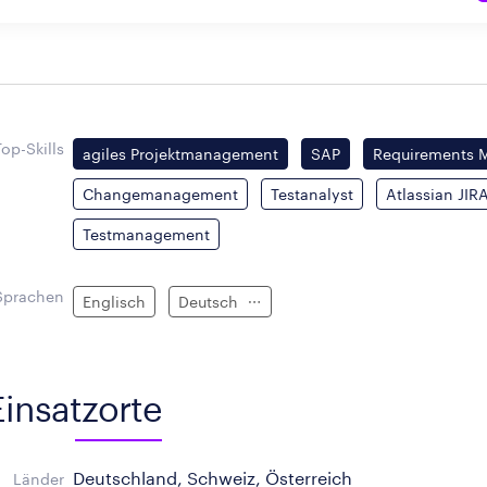
Top-Skills
agiles Projektmanagement
SAP
Requirements
Changemanagement
Testanalyst
Atlassian JIR
Testmanagement
Sprachen
Englisch
Deutsch
Einsatzorte
Deutschland, Schweiz, Österreich
Länder