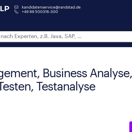
kandidatenservice@randstad.de
+49 89 500316-300
ement, Business Analyse
esten, Testanalyse