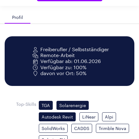
Profil
Freiberufler / Selbstständiger
Remote-Arbeit
Verfügbar ab: 01.06.2026
Verfügbar zu: 100%
davon vor Ort: 50%
Top-Skills
TGA
Solarenergie
Autodesk Revit
LiNear
Alpi
SolidWorks
CADDS
Trimble Nova