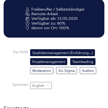
Freiberufler / Selbstständiger
Remote-Arbeit
Verfügbar ab: 13.05.2025
Verfügbar zu: 80%
davon vor Ort: 100%
Top-Skills
Qualitätsmanagement (Einführung...)
Projektmanagement
Teamleading
Moderation
Six Sigma
Auditor
Sprachen
English