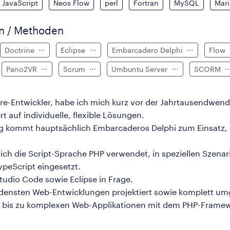
JavaScript
Neos Flow
perl
Fortran
MySQL
Mar
en / Methoden
Doctrine
Eclipse
Embarcadero Delphi
Flow
Pano2VR
Scrum
Umbuntu Server
SCORM
are-Entwickler, habe ich mich kurz vor der Jahrtausendwen
rt auf individuelle, flexible Lösungen.
ng kommt hauptsächlich Embarcaderos Delphi zum Einsatz, 
h die Script-Sprache PHP verwendet, in speziellen Szenarie
ypeScript eingesetzt.
udio Code sowie Eclipse in Frage.
edensten Web-Entwicklungen projektiert sowie komplett um
pe" bis zu komplexen Web-Applikationen mit dem PHP-Frame