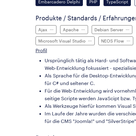
Embarcadero Delphi
PHP
TypeScript
Produkte / Standards / Erfahrung
Ajax
Apache
Debian Server
Microsoft Visual Studio
NEOS Flow
Profil
Ursprünglich tätig als Hard- und Softw
Web-Entwicklung fokussiert - spezialisie
Als Sprache für die Desktop-Entwicklu
für C# und seltener C.
Für die Web-Entwicklung wird vornehmlic
seitige Scripte werden JavaScipt bzw. T
Als Werkzeuge hierfür kommen Visual St
Im Laufe der Jahre wurden die verschi
für die CMS "Joomla!" und "SilverStri