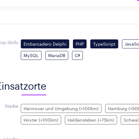
Top-Skills
Embarcadero Delphi
PHP
TypeScript
JavaSc
MySQL
MariaDB
C#
Einsatzorte
Städte
Hannover und Umgebung (+100km)
Hamburg (+50
Höxter (+100km)
Haldensleben (+75km)
Schwal
Länder