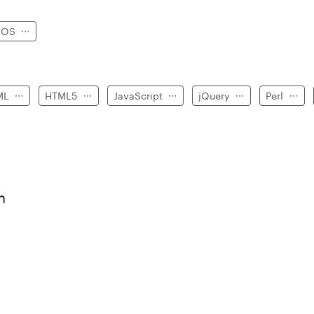
IOS
ML
HTML5
JavaScript
jQuery
Perl
n