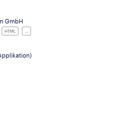
en GmbH
HTML
...
pplikation)