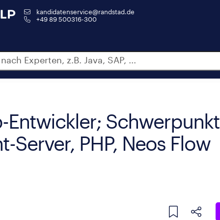
kandidatenservice@randstad.de
+49 89 500316-300
ntwickler; Schwerpunkte
t-Server, PHP, Neos Flow