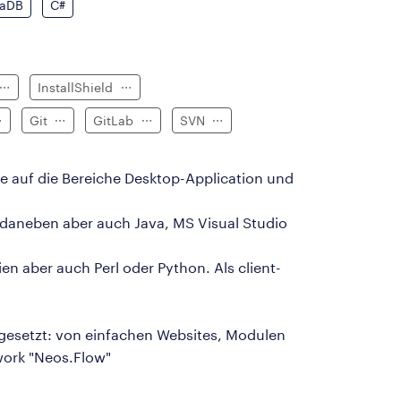
iaDB
C#
InstallShield
Git
GitLab
SVN
de auf die Bereiche Desktop-Application und
daneben aber auch Java, MS Visual Studio
n aber auch Perl oder Python. Als client-
gesetzt: von einfachen Websites, Modulen
work "Neos.Flow"