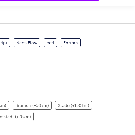
ript
Neos Flow
perl
Fortran
km)
Bremen (+50km)
Stade (+150km)
mstadt (+75km)