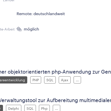
Remote: deutschlandweit
möglich
e-Arbeit
ner objektorientierten php-Anwendung zur Ge
areentwicklung
PHP
SQL
Ajax
...
 Verwaltungstool zur Aufbereitung multimedialer
r
Delphi
SQL
Php
...