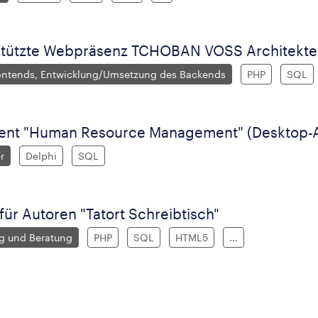
tützte Webpräsenz TCHOBAN VOSS Architekt
ontends, Entwicklung/Umsetzung des Backends
PHP
SQL
ent "Human Resource Management" (Desktop-A
r
Delphi
SQL
 für Autoren "Tatort Schreibtisch"
g und Beratung
PHP
SQL
HTML5
...