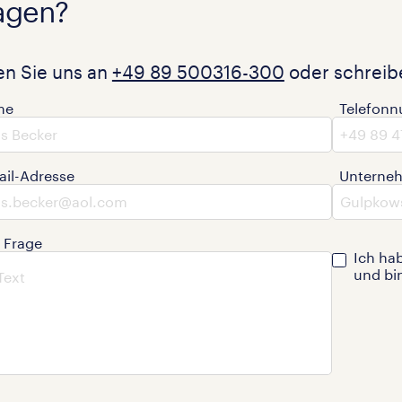
agen?
en Sie uns an
+49 89 500316-300
oder schreibe
me
Telefon
ail-Adresse
Unterne
e Frage
Ich ha
und bi