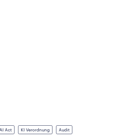
AI Act
KI Verordnung
Audit