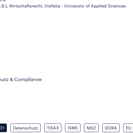
.B.), Wirtschaftsrecht, Ostfalia - University of Applied Sciences
chutz & Compliance
01
Datenschutz
TISAX
ISMS
NIS2
DORA
EU 