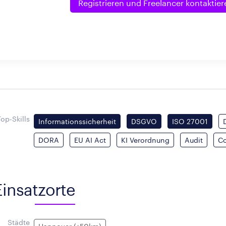
Registrieren und
Freelancer kontaktier
Top-Skills
Informationssicherheit
DSGVO
ISO 27001
DORA
EU AI Act
KI Verordnung
Audit
C
Einsatzorte
Städte