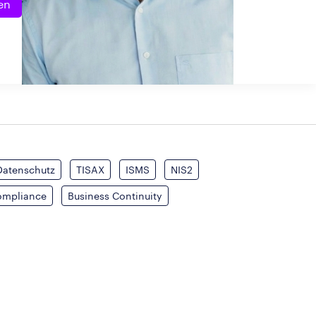
en
Datenschutz
TISAX
ISMS
NIS2
ompliance
Business Continuity