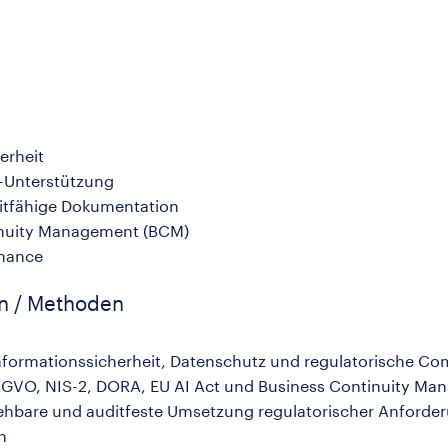
erheit
-Unterstützung
ditfähige Dokumentation
inuity Management (BCM)
rnance
en / Methoden
nformationssicherheit, Datenschutz und regulatorische Co
DSGVO, NIS-2, DORA, EU AI Act und Business Continuity M
iehbare und auditfeste Umsetzung regulatorischer Anford
n