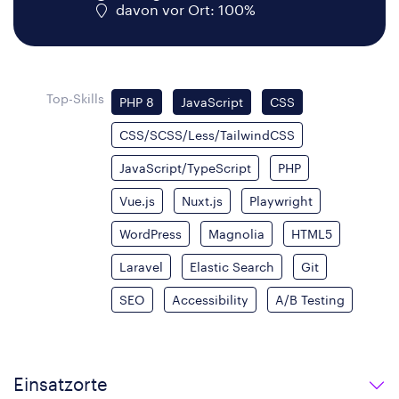
davon vor Ort: 100%
Top-Skills
PHP 8
JavaScript
CSS
CSS/SCSS/Less/TailwindCSS
JavaScript/TypeScript
PHP
Vue.js
Nuxt.js
Playwright
WordPress
Magnolia
HTML5
Laravel
Elastic Search
Git
SEO
Accessibility
A/B Testing
Einsatzorte