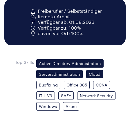
Freiberufler / Selbstständiger
Remote-Arbeit
Verfügbar ab: 01.08.2026
Verfügbar zu: 100%
davon vor Ort: 100%
Top-Skills
Active Directory Administration
Serveradministration
Cloud
Bugfixing
Office 365
CCNA
ITIL V3
SAFe
Network Security
Windows
Azure