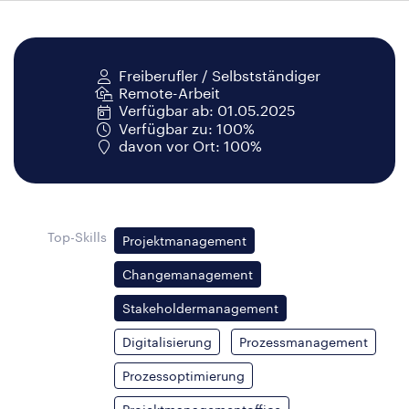
Freiberufler / Selbstständiger
Remote-Arbeit
Verfügbar ab: 01.05.2025
Verfügbar zu: 100%
davon vor Ort: 100%
Top-Skills
Projektmanagement
Changemanagement
Stakeholdermanagement
Digitalisierung
Prozessmanagement
Prozessoptimierung