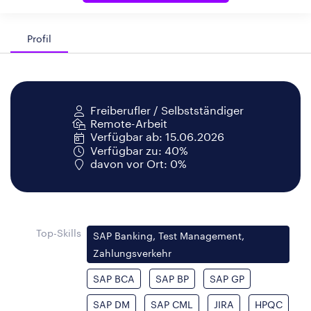
Profil
Freiberufler / Selbstständiger
Remote-Arbeit
Verfügbar ab: 15.06.2026
Verfügbar zu: 40%
davon vor Ort: 0%
Top-Skills
SAP Banking, Test Management,
Zahlungsverkehr
SAP BCA
SAP BP
SAP GP
SAP DM
SAP CML
JIRA
HPQC