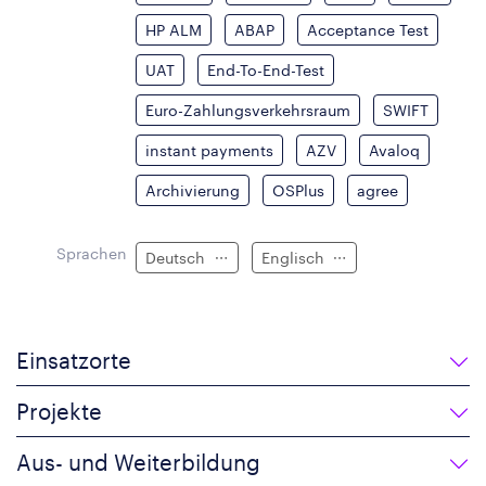
HP ALM
ABAP
Acceptance Test
UAT
End-To-End-Test
Euro-Zahlungsverkehrsraum
SWIFT
instant payments
AZV
Avaloq
Archivierung
OSPlus
agree
Sprachen
Deutsch
Englisch
Einsatzorte
Projekte
Aus- und Weiterbildung