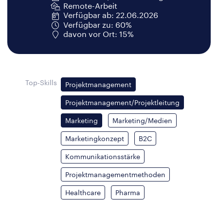
Remote-Arbeit
Verfügbar ab: 22.06.2026
Verfügbar zu: 60%
davon vor Ort: 15%
Top-Skills
Projektmanagement
Projektmanagement/Projektleitung
Marketing
Marketing/Medien
Marketingkonzept
B2C
Kommunikationsstärke
Projektmanagementmethoden
Healthcare
Pharma