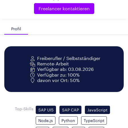
Freelancer kontaktieren
Profil
Freiberufler / Selbstständiger
Remote-Arbeit
Verfügbar ab: 03.08.2026
Verfügbar zu: 100%
davon vor Ort: 50%
Top-Skills
SAP UI5
SAP CAP
JavaScript
Node.js
Python
TypeScript