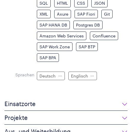
SQL
HTML
CSS
JSON
XML
Axure
SAP Fiori
Git
SAP HANA DB
Postgres DB
Amazon Web Services
Confluence
SAP Work Zone
SAP BTP
SAP BPA
Sprachen
Deutsch
Englisch
Einsatzorte
Projekte
Aus- und Weiterbildung