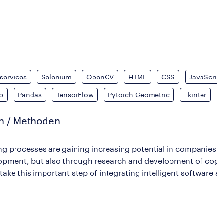
services
Selenium
OpenCV
HTML
CSS
JavaScri
p
Pandas
TensorFlow
Pytorch Geometric
Tkinter
en / Methoden
ating processes are gaining increasing potential in compani
elopment, but also through research and development of cog
 take this important step of integrating intelligent softwa