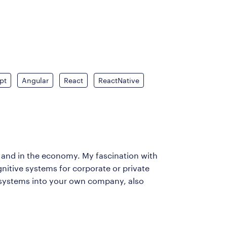
pt
Angular
React
ReactNative
es and in the economy. My fascination with
nitive systems for corporate or private
re systems into your own company, also