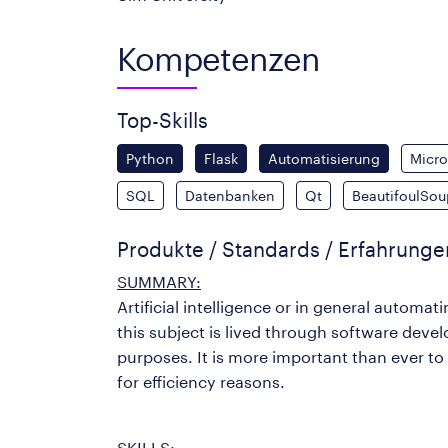
Kompetenzen
Top-Skills
Python
Flask
Automatisierung
Micro
SQL
Datenbanken
Qt
BeautifoulSou
Produkte / Standards / Erfahrung
SUMMARY:
Artificial intelligence or in general autom
this subject is lived through software dev
purposes. It is more important than ever to
for efficiency reasons.
SKILLS: