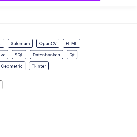
s
Selenium
OpenCV
HTML
ive
SQL
Datenbanken
Qt
 Geometric
Tkinter