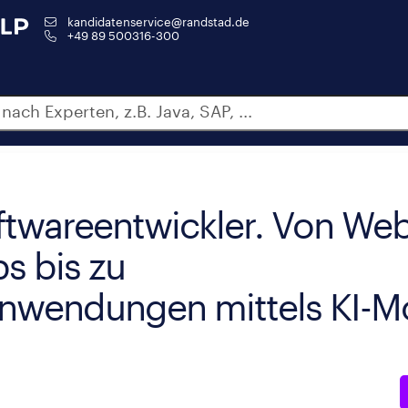
kandidatenservice@randstad.de
+49 89 500316-300
oftwareentwickler. Von Web
s bis zu
nwendungen mittels KI-Mo