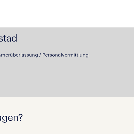
stad
hmerüberlassung / Personalvermittlung
agen?