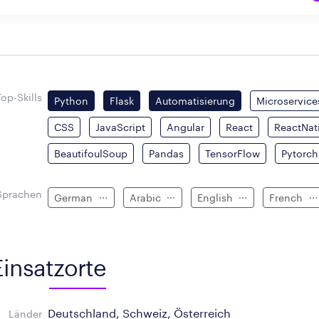
Top-Skills
Python
Flask
Automatisierung
Microservice
CSS
JavaScript
Angular
React
ReactNat
BeautifoulSoup
Pandas
TensorFlow
Pytorch
Sprachen
German
Arabic
English
French
Einsatzorte
Deutschland, Schweiz, Österreich
Länder