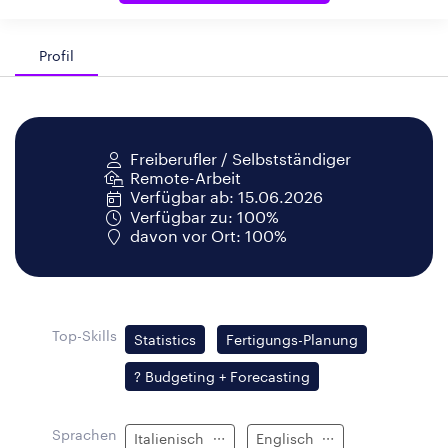
Profil
Freiberufler / Selbstständiger
Remote-Arbeit
Verfügbar ab: 15.06.2026
Verfügbar zu: 100%
davon vor Ort: 100%
Top-Skills
Statistics
Fertigungs-Planung
? Budgeting + Forecasting
Sprachen
Italienisch
Englisch