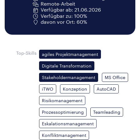
Remote-Arbeit
Verfügbar ab: 21.06.2026
Verfügbar zu: 100%
davon vor Ort: 60%
Top-Skills
agiles Projektmanagement
Digitale Transformation
Stakeholdermanagement
MS Office
iTWO
Konzeption
AutoCAD
Risikomanagement
Prozessoptimierung
Teamleading
Eskalationsmanagement
Konfliktmanagement