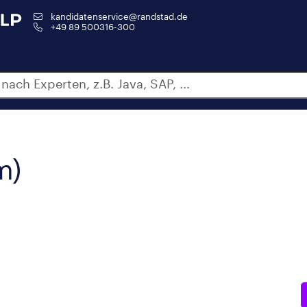
kandidatenservice@randstad.de
+49 89 500316-300
m)