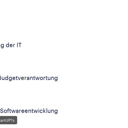
g der IT
 Budgetverantwortung
 Softwareentwicklung
tartUP?s