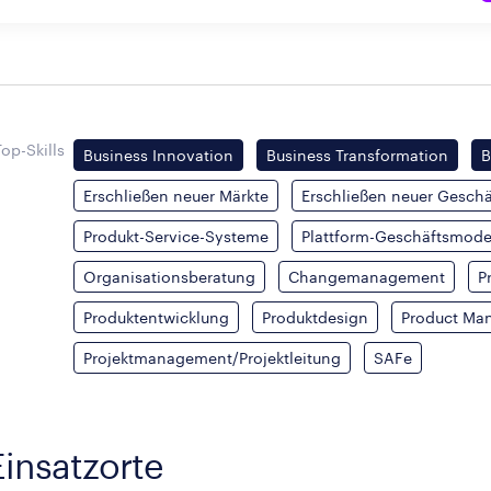
Top-Skills
Business Innovation
Business Transformation
B
Erschließen neuer Märkte
Erschließen neuer Geschä
Produkt-Service-Systeme
Plattform-Geschäftsmode
Organisationsberatung
Changemanagement
P
Produktentwicklung
Produktdesign
Product Ma
Projektmanagement/Projektleitung
SAFe
Einsatzorte