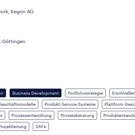
ework, Kegon AG
, Göttingen
on
Business Development
Portfoliostrategie
Erschließe
 Geschäftsmodelle
Produkt-Service-Systeme
Plattform-Ges
t
Prozessentwicklung
Prozessberatung
Produktentwick
ojektleitung
SAFe