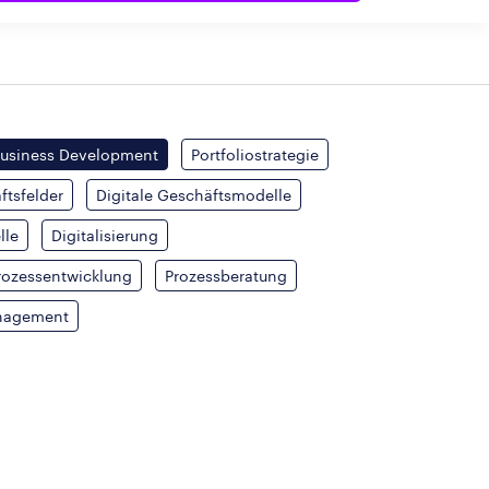
usiness Development
Portfoliostrategie
ftsfelder
Digitale Geschäftsmodelle
lle
Digitalisierung
rozessentwicklung
Prozessberatung
nagement