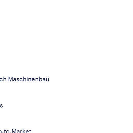
ich Maschinenbau
es
o-to-Market