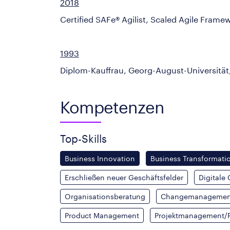
2018
Certified SAFe® Agilist, Scaled Agile Fram
1993
Diplom-Kauffrau, Georg-August-Universität
Kompetenzen
Top-Skills
Business Innovation
Business Transformati
Erschließen neuer Geschäftsfelder
Digitale
Organisationsberatung
Changemanagemen
Product Management
Projektmanagement/Pr