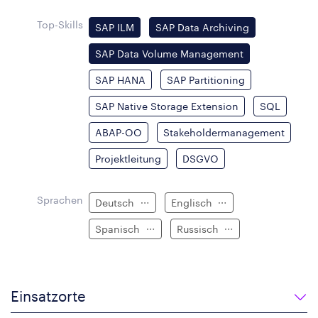
Top-Skills
SAP ILM
SAP Data Archiving
SAP Data Volume Management
SAP HANA
SAP Partitioning
SAP Native Storage Extension
SQL
ABAP-OO
Stakeholdermanagement
Projektleitung
DSGVO
Sprachen
Deutsch
Englisch
Spanisch
Russisch
Einsatzorte