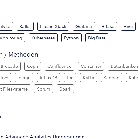
alyse
Kafka
Elastic Stack
Grafana
HBase
Hive
Monitoring
Kubernetes
Python
Big Data
en / Methoden
Brocade
Ceph
Confluence
Container
Datenbanke
Hive
Icinga
InfluxDB
Jira
Kafka
Kanban
Kub
t Filesysteme
Scrum
Spark
er
und Advanced Analytics Umgebungen