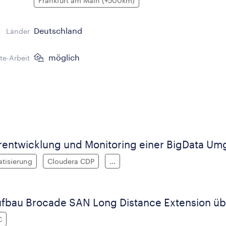
Frankfurt am Main (+500km)
Deutschland
Länder
möglich
e-Arbeit
erentwicklung und Monitoring einer BigData U
tisierung
Cloudera CDP
...
fbau Brocade SAN Long Distance Extension üb
C