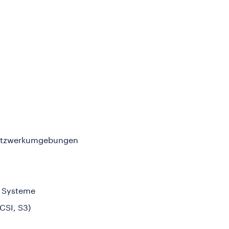
Netzwerkumgebungen
e Systeme
CSI, S3)