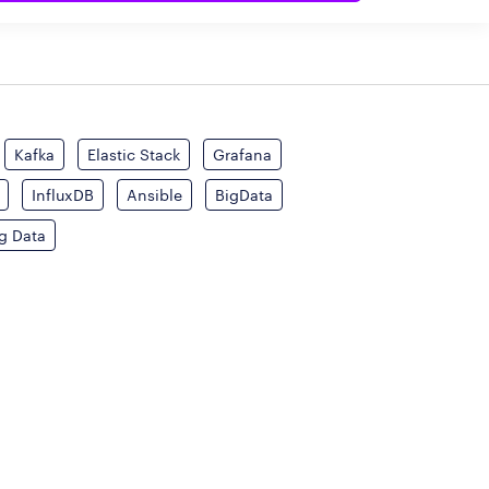
Kafka
Elastic Stack
Grafana
InfluxDB
Ansible
BigData
g Data