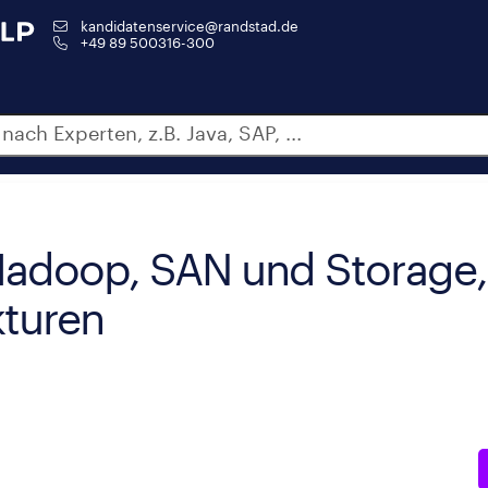
kandidatenservice@randstad.de
+49 89 500316-300
 Hadoop, SAN und Storage,
kturen