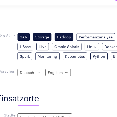
Top-Skills
SAN
Storage
Hadoop
Performanzanalyse
HBase
Hive
Oracle Solaris
Linux
Docker
Spark
Monitoring
Kubernetes
Python
Bi
Sprachen
Deutsch
Englisch
Einsatzorte
Städte