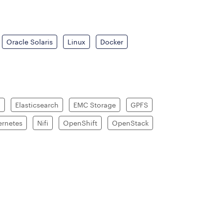
Oracle Solaris
Linux
Docker
n
Elasticsearch
EMC Storage
GPFS
ernetes
Nifi
OpenShift
OpenStack