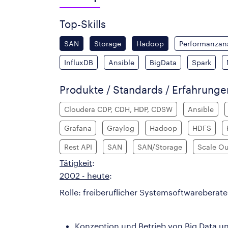
Top-Skills
SAN
Storage
Hadoop
Performanzan
InfluxDB
Ansible
BigData
Spark
Produkte / Standards / Erfahrung
Cloudera CDP, CDH, HDP, CDSW
Ansible
Grafana
Graylog
Hadoop
HDFS
Rest API
SAN
SAN/Storage
Scale Ou
Tätigkeit
:
2002 - heute
:
Rolle: freiberuflicher Systemsoftwareberat
Konzeption und Betrieb von Big Data 