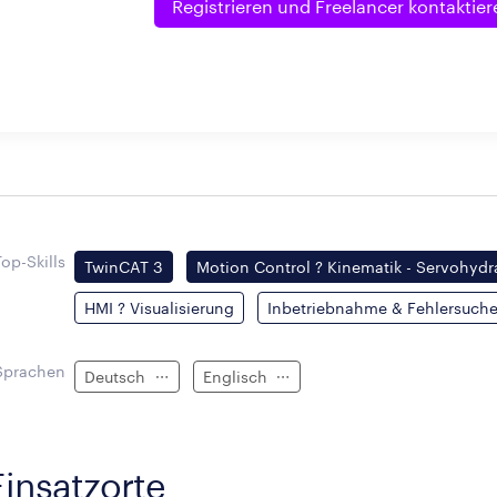
Registrieren und
Freelancer kontaktier
Top-Skills
TwinCAT 3
Motion Control ? Kinematik - Servohydr
HMI ? Visualisierung
Inbetriebnahme & Fehlersuch
Sprachen
Deutsch
Englisch
Einsatzorte