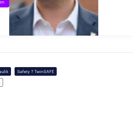
en
aulik
Safety ? TwinSAFE
e