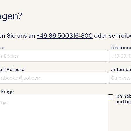
agen?
en Sie uns an
+49 89 500316-300
oder schreibe
me
Telefon
ail-Adresse
Unterne
e Frage
Ich ha
und bi