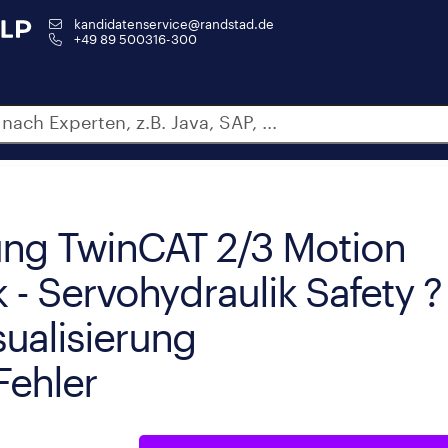
kandidatenservice@randstad.de
+49 89 500316-300
ng TwinCAT 2/3 Motion
 - Servohydraulik Safety ?
ualisierung
Fehler