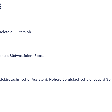
g
ielefeld, Gütersloh
chule Südwestfalen, Soest
elektrotechnischer Assistent, Höhere Berufsfachschule, Eduard S