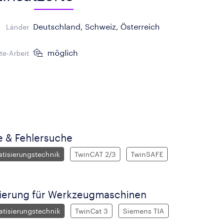
Deutschland, Schweiz, Österreich
Länder
möglich
e-Arbeit
 & Fehlersuche
atisierungstechnik
TwinCAT 2/3
TwinSAFE
erung für Werkzeugmaschinen
atisierungstechnik
TwinCat 3
Siemens TIA