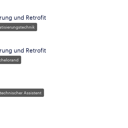
ung und Retrofit
atisierungstechnik
ung und Retrofit
chelorand
otechnischer Assistent