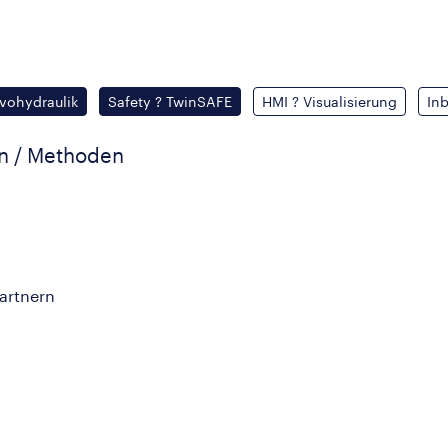
rvohydraulik
Safety ? TwinSAFE
HMI ? Visualisierung
In
en / Methoden
artnern