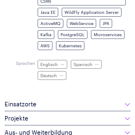
CSM)
Java EE
WildFly Application Server
ActiveMQ
WebService
JPA
Kafka
PostgreSQL
Microservices
AWS
Kubernetes
Sprachen
Englisch
Spanisch
Deutsch
Einsatzorte
Projekte
Aus- und Weiterbildung