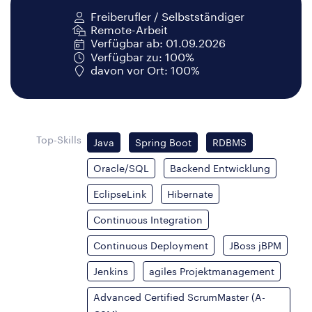
Freiberufler / Selbstständiger
Remote-Arbeit
Verfügbar ab: 01.09.2026
Verfügbar zu: 100%
davon vor Ort: 100%
Top-Skills
Java
Spring Boot
RDBMS
Oracle/SQL
Backend Entwicklung
EclipseLink
Hibernate
Continuous Integration
Continuous Deployment
JBoss jBPM
Jenkins
agiles Projektmanagement
Advanced Certified ScrumMaster (A-