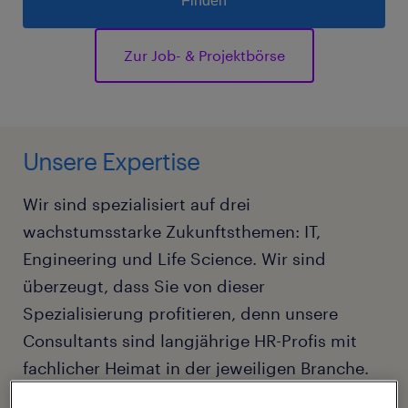
Finden
Zur Job- & Projektbörse
Unsere Expertise
Wir sind spezialisiert auf drei
wachstumsstarke Zukunftsthemen: IT,
Engineering und Life Science. Wir sind
überzeugt, dass Sie von dieser
Spezialisierung profitieren, denn unsere
Consultants sind langjährige HR-Profis mit
fachlicher Heimat in der jeweiligen Branche.