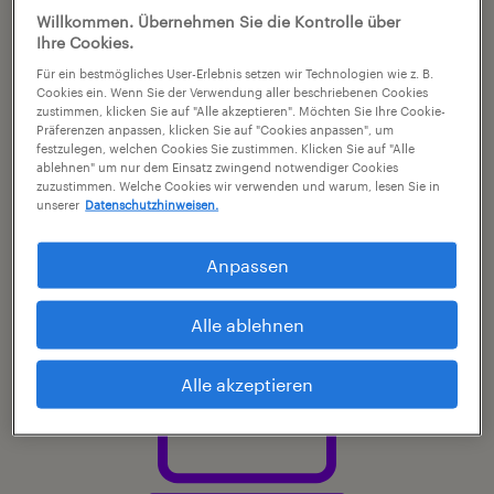
Wir verstehen also beide Seiten gut, weil wir
Willkommen. Übernehmen Sie die Kontrolle über
wissen, wovon Sie reden. Verstehen heißt für
Ihre Cookies.
Sie: schneller zur Lösung.
Für ein bestmögliches User-Erlebnis setzen wir Technologien wie z. B.
Cookies ein. Wenn Sie der Verwendung aller beschriebenen Cookies
zustimmen, klicken Sie auf "Alle akzeptieren". Möchten Sie Ihre Cookie-
Präferenzen anpassen, klicken Sie auf "Cookies anpassen", um
festzulegen, welchen Cookies Sie zustimmen. Klicken Sie auf "Alle
ablehnen" um nur dem Einsatz zwingend notwendiger Cookies
Mehr erfahren
zuzustimmen. Welche Cookies wir verwenden und warum, lesen Sie in
unserer
Datenschutzhinweisen.
Anpassen
Alle ablehnen
Alle akzeptieren