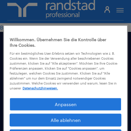
Pfadnavigation
Bildwelt abonnieren
Willkommen. Übernehmen Sie die Kontrolle über
Ihre Cookies.
Für ein bestmögliches User-Erlebnis setzen wir Technologien wie z. B.
Cookies ein. Wenn Sie der Verwendung aller beschriebenen Cookies
Footer
zustimmen, klicken Sie auf "Alle akzeptieren". Möchten Sie Ihre Cookie-
Freelancer
Präferenzen anpassen, klicken Sie auf "Cookies anpassen", um
gulp.de
festzulegen, welchen Cookies Sie zustimmen. Klicken Sie auf "Alle
ablehnen" um nur dem Einsatz zwingend notwendiger Cookies
Projektbörse
zuzustimmen. Welche Cookies wir verwenden und warum, lesen Sie in
Unternehmen
unserer
Datenschutzhinweisen.
Registrierung für Freelancer
GULP Direkt
GULP Membership
Anpassen
Bewerber
Verfügbare Freelancer finden
Checkliste: Freelancer werden
Alle ablehnen
Jobbörse
Randstad Talent Solutions
Über uns
Stundensatz kalkulieren