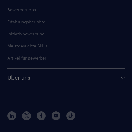
Randstad IT Service Desk
Artikel für Freelancer
Bewerbertipps
Compliance Services
Erfahrungsberichte
GULP Corporate
Initiativbewerbung
Artikel für Unternehmen
Meistgesuchte Skills
Artikel für Bewerber
Über uns
Kontakt und Standorte
Interne Karriere
Nachhaltigkeit
Fragen und Antworten