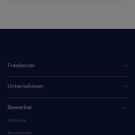
Footer
Freelancer
gulp.de
Projektbörse
Unternehmen
Registrierung für Freelancer
GULP Direkt
GULP Membership
Bewerber
Verfügbare Freelancer finden
Checkliste: Freelancer werden
Jobbörse
Randstad Talent Solutions
Stundensatz kalkulieren
Berufsbilder