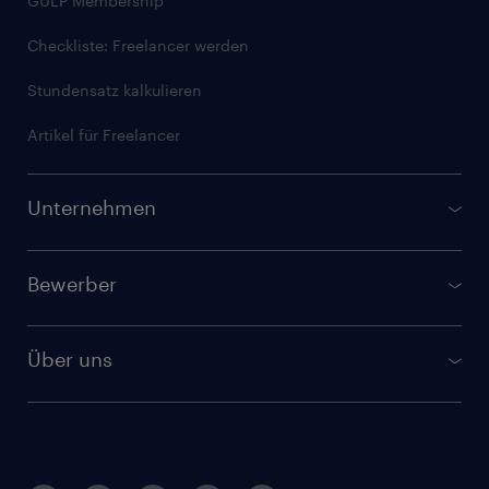
GULP Membership
Checkliste: Freelancer werden
Stundensatz kalkulieren
Artikel für Freelancer
Unternehmen
GULP Direkt
Bewerber
Verfügbare Freelancer finden
Jobbörse
Randstad Talent Solutions
Über uns
Berufsbilder
Randstad IT Service Desk
Kontakt und Standorte
Bewerbertipps
Compliance Services
Interne Karriere
Erfahrungsberichte
GULP Corporate