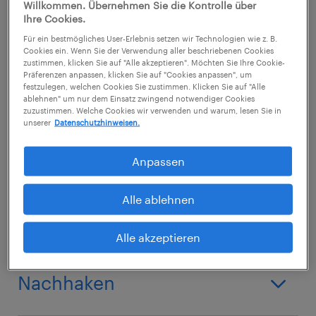
Willkommen. Übernehmen Sie die Kontrolle über
Ein entscheidender Erfolgsfaktor ist kluge
Ihre Cookies.
Kommunikation. Sicher: Sie ärgern sich, denn
Für ein bestmögliches User-Erlebnis setzen wir Technologien wie z. B.
Cookies ein. Wenn Sie der Verwendung aller beschriebenen Cookies
der Auftraggeber zahlt nicht. Doch wenn Sie
zustimmen, klicken Sie auf "Alle akzeptieren". Möchten Sie Ihre Cookie-
Präferenzen anpassen, klicken Sie auf "Cookies anpassen", um
den Kontakt abbrechen oder den Schuldner
festzulegen, welchen Cookies Sie zustimmen. Klicken Sie auf "Alle
mit Vorwürfen verprellen, bleibt kein
ablehnen" um nur dem Einsatz zwingend notwendiger Cookies
zuzustimmen. Welche Cookies wir verwenden und warum, lesen Sie in
Ansatzpunkt für Lösungen unterhalb von
unserer
Datenschutzhinweisen.
gerichtlichem Mahnverfahren und
Anpassen
Zwangsvollstreckung. Dabei zeigen im
Umgang mit Zahlungsverzug Beispiele, dass
Alle ablehnen
ruhiges, nachdrückliches Verhandeln am
schnellsten zum Forderungseinzug führt.
Alle akzeptieren
Nachhaken