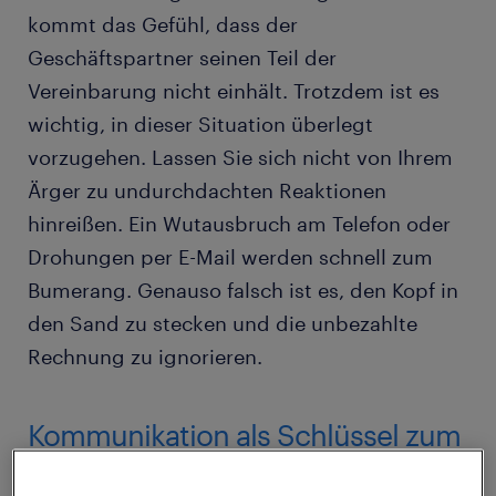
kommt das Gefühl, dass der
Geschäftspartner seinen Teil der
Vereinbarung nicht einhält. Trotzdem ist es
wichtig, in dieser Situation überlegt
vorzugehen. Lassen Sie sich nicht von Ihrem
Ärger zu undurchdachten Reaktionen
hinreißen. Ein Wutausbruch am Telefon oder
Drohungen per E-Mail werden schnell zum
Bumerang. Genauso falsch ist es, den Kopf in
den Sand zu stecken und die unbezahlte
Rechnung zu ignorieren.
Kommunikation als Schlüssel zum
Erfolg