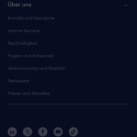
Randstad Talent Solutions
Über uns
Stundensatz kalkulieren
Berufsbilder
Randstad IT Service Desk
Artikel für Freelancer
Kontakt und Standorte
Bewerbertipps
Compliance Services
Interne Karriere
Erfahrungsberichte
GULP Corporate
Nachhaltigkeit
Initiativbewerbung
Artikel für Unternehmen
Fragen und Antworten
Meistgesuchte Skills
Verantwortung und Qualität
Artikel für Bewerber
Netiquette
Presse und Aktuelles