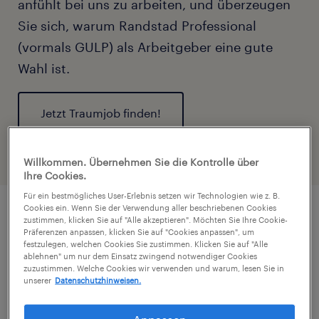
anfühlt bei uns zu arbeiten, und überzeugen
Sie sich, warum Randstad Professional
(vormals GULP) als Arbeitgeber eine gute
Wahl ist.
Jetzt Traumjob finden!
Willkommen. Übernehmen Sie die Kontrolle über
Ihre Cookies.
Für ein bestmögliches User-Erlebnis setzen wir Technologien wie z. B.
Cookies ein. Wenn Sie der Verwendung aller beschriebenen Cookies
zustimmen, klicken Sie auf "Alle akzeptieren". Möchten Sie Ihre Cookie-
Vertrieb
Präferenzen anpassen, klicken Sie auf "Cookies anpassen", um
festzulegen, welchen Cookies Sie zustimmen. Klicken Sie auf "Alle
ablehnen" um nur dem Einsatz zwingend notwendiger Cookies
zuzustimmen. Welche Cookies wir verwenden und warum, lesen Sie in
Mustafa Alp | Teamleitung
unserer
Datenschutzhinweisen.
Vertrieb | Hamburg
Anpassen