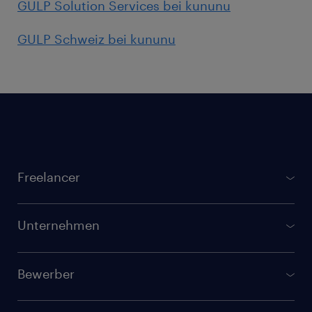
GULP Solution Services bei kununu
GULP Schweiz bei kununu
Footer
Freelancer
gulp.de
Projektbörse
Unternehmen
Registrierung für Freelancer
GULP Direkt
GULP Membership
Bewerber
Verfügbare Freelancer finden
Checkliste: Freelancer werden
Jobbörse