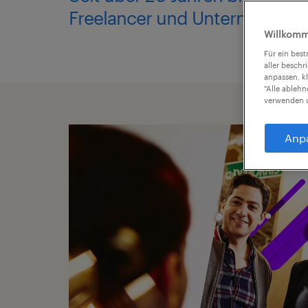
Freelancer und Unternehmen 
Willkomm
Für ein bes
aller beschr
anpassen, k
"Alle ableh
verwenden u
Anp