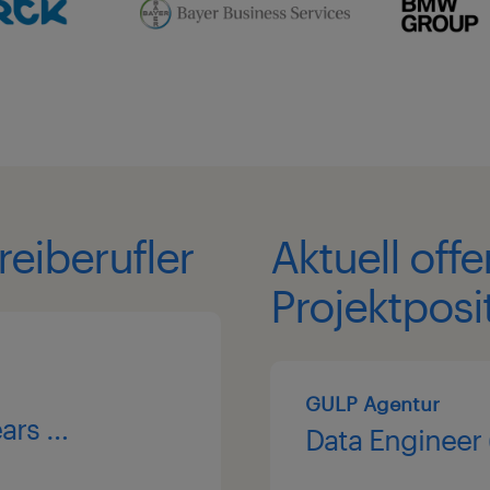
reiberufler
Aktuell off
Projektposi
GULP Agentur
ars of
Data Engineer