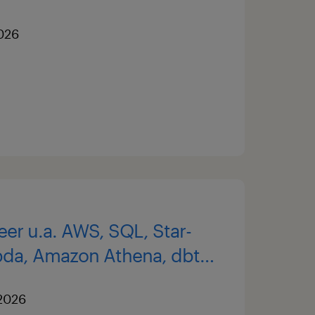
2026
neer u.a. AWS, SQL, Star-
da, Amazon Athena, dbt
m/d)
.2026