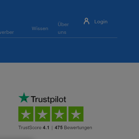
Login
Über
Wissen
werber
uns