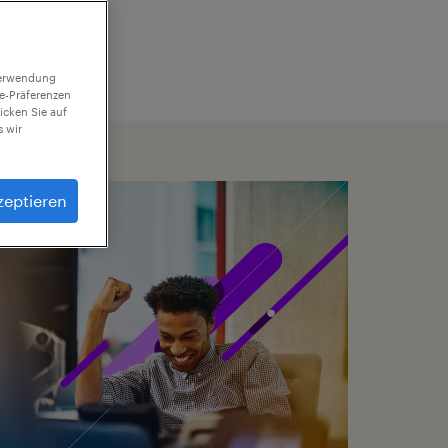
 Verwendung
ie-Präferenzen
icken Sie auf
 wir
zeptieren