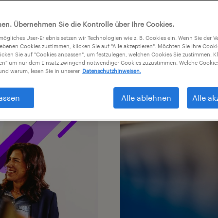
erfolgreich zusammen
en. Übernehmen Sie die Kontrolle über Ihre Cookies.
tmögliches User-Erlebnis setzen wir Technologien wie z. B. Cookies ein. Wenn Sie der
iebenen Cookies zustimmen, klicken Sie auf "Alle akzeptieren". Möchten Sie Ihre Cook
licken Sie auf "Cookies anpassen", um festzulegen, welchen Cookies Sie zustimmen. Kl
nen" um nur dem Einsatz zwingend notwendiger Cookies zuzustimmen. Welche Cookies
nd warum, lesen Sie in unserer
Datenschutzhinweisen.
assen
Alle ablehnen
Alle ak