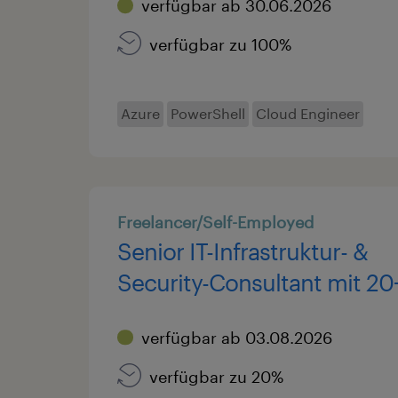
verfügbar ab 30.06.2026
automation-first cloud and
hybrid infrastructure soluti
verfügbar zu 100%
Azure
PowerShell
Cloud Engineer
Freelancer/Self-Employed
Senior IT-Infrastruktur- &
Security-Consultant mit 20
Jahren Erfahrung | Azure & 
verfügbar ab 03.08.2026
ID · Fortinet · Palo Alto · VM
Veeam · Microsoft
verfügbar zu 20%