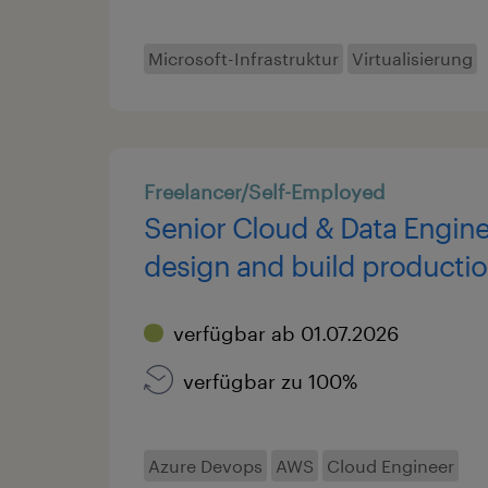
Microsoft-Infrastruktur
Virtualisierung
Cloud Engineer
Freelancer/Self-Employed
Senior Cloud & Data Engine
design and build productio
grade data platforms, lake
verfügbar ab 01.07.2026
architectures, and distribu
applications
verfügbar zu 100%
Azure Devops
AWS
Cloud Engineer