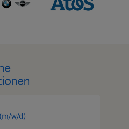
ene
tionen
 (m/w/d)