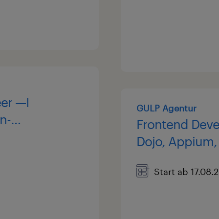
er —I
GULP Agentur
n-
Frontend Devel
house
Dojo, Appium,
ted
Start ab 17.08.