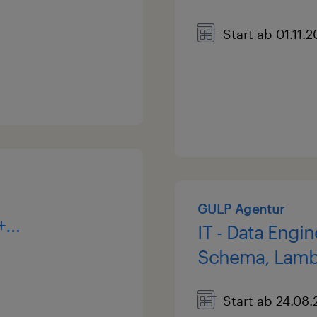
ons
Start ab 01.11.
GULP Agentur
+
IT - Data Engi
Entra
Schema, Lamb
ware ·
Core, etc. (w/
Start ab 24.08