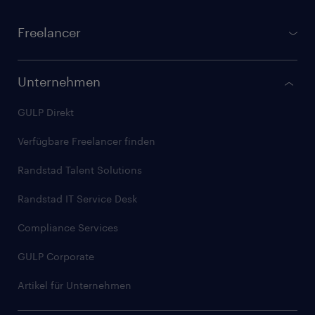
Footer
Freelancer
gulp.de
Projektbörse
Unternehmen
Registrierung für Freelancer
GULP Direkt
GULP Membership
Verfügbare Freelancer finden
Checkliste: Freelancer werden
Randstad Talent Solutions
Stundensatz kalkulieren
Randstad IT Service Desk
Artikel für Freelancer
Compliance Services
GULP Corporate
Artikel für Unternehmen