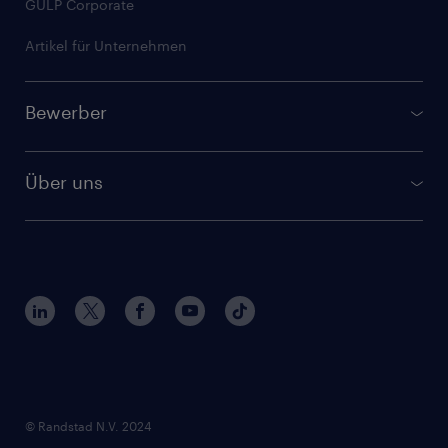
GULP Corporate
Artikel für Unternehmen
Bewerber
Jobbörse
Über uns
Berufsbilder
Kontakt und Standorte
Bewerbertipps
Interne Karriere
Erfahrungsberichte
Nachhaltigkeit
Initiativbewerbung
Fragen und Antworten
Meistgesuchte Skills
Verantwortung und Qualität
Artikel für Bewerber
© Randstad N.V. 2024
Netiquette