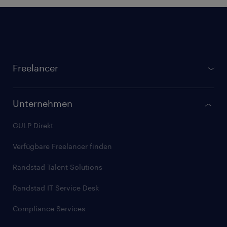
Footer
Freelancer
gulp.de
Projektbörse
Unternehmen
Registrierung für Freelancer
GULP Direkt
GULP Membership
Verfügbare Freelancer finden
Checkliste: Freelancer werden
Randstad Talent Solutions
Stundensatz kalkulieren
Randstad IT Service Desk
Artikel für Freelancer
Compliance Services