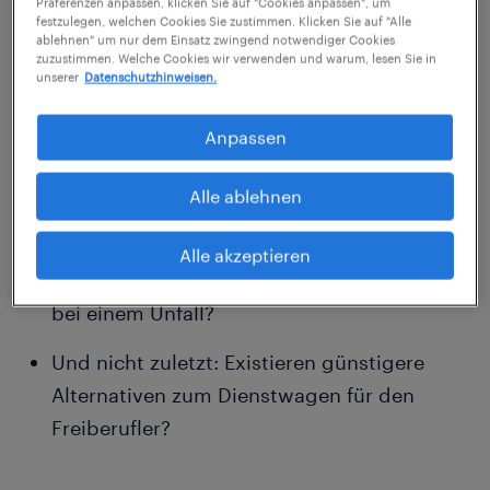
Wie soll der private Nutzungsanteil beim
Präferenzen anpassen, klicken Sie auf "Cookies anpassen", um
festzulegen, welchen Cookies Sie zustimmen. Klicken Sie auf "Alle
Geschäftsfahrzeug steuerlich erfasst
ablehnen" um nur dem Einsatz zwingend notwendiger Cookies
zuzustimmen. Welche Cookies wir verwenden und warum, lesen Sie in
werden – pauschal oder per Fahrtenbuch
unserer
Datenschutzhinweisen.
mit genauer Kostenaufstellung?
Anpassen
Kaufen oder leasen, was ist günstiger?
Alle ablehnen
Wie versichern Sie den Firmenwagen als
Freiberufler optimal?
Alle akzeptieren
Was ist mit der Haftung beziehungsweise
bei einem Unfall?
Und nicht zuletzt: Existieren günstigere
Alternativen zum Dienstwagen für den
Freiberufler?