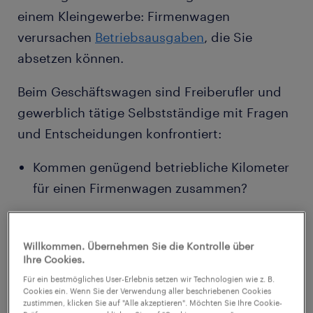
einem Kleingewerbe: Firmenwagen
verursachen
Betriebsausgaben
, die Sie
absetzen können.
Beim Geschäftswagen sind Freiberufler und
gewerblich tätige Selbstständige mit Fragen
und Entscheidungen konfrontiert:
Kommen genügend betriebliche Kilometer
für einen Firmenwagen zusammen?
Was ist günstiger: einen Firmenwagen als
Freiberufler anzuschaffen oder die
Willkommen. Übernehmen Sie die Kontrolle über
Ihre Cookies.
Geschäftsfahrten mit dem Privatfahrzeug
Für ein bestmögliches User-Erlebnis setzen wir Technologien wie z. B.
geltend zu machen?
Cookies ein. Wenn Sie der Verwendung aller beschriebenen Cookies
zustimmen, klicken Sie auf "Alle akzeptieren". Möchten Sie Ihre Cookie-