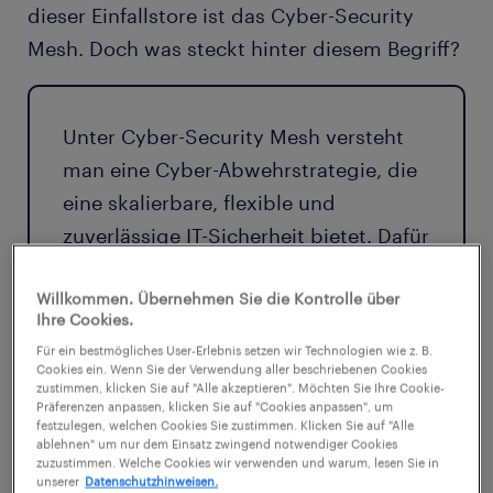
dieser Einfallstore ist das Cyber-Security
Mesh. Doch was steckt hinter diesem Begriff?
Unter
Cyber-Security Mesh
versteht
man eine Cyber-Abwehrstrategie, die
eine skalierbare, flexible und
zuverlässige IT-Sicherheit bietet. Dafür
wird der Fokus auf mobile
Sicherheitszonen um die einzelnen
Willkommen. Übernehmen Sie die Kontrolle über
Ihre Cookies.
Anwender gelegt, die auch außerhalb
Für ein bestmögliches User-Erlebnis setzen wir Technologien wie z. B.
der herkömmlichen Sicherheitszonen
Cookies ein. Wenn Sie der Verwendung aller beschriebenen Cookies
zustimmen, klicken Sie auf "Alle akzeptieren". Möchten Sie Ihre Cookie-
im Unternehmensnetzwerk schützen.
Präferenzen anpassen, klicken Sie auf "Cookies anpassen", um
festzulegen, welchen Cookies Sie zustimmen. Klicken Sie auf "Alle
Ihre IT-Abteilung erstellt dabei
ablehnen" um nur dem Einsatz zwingend notwendiger Cookies
kleinere, individuelle Perimeter für
zuzustimmen. Welche Cookies wir verwenden und warum, lesen Sie in
unserer
Datenschutzhinweisen.