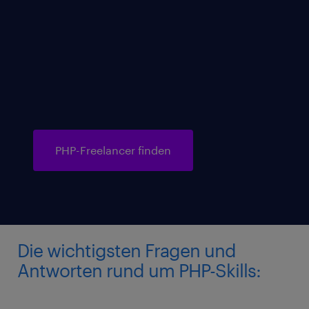
In unserer umfangreichen Datenbank
finden Sie verfügbar hochqualifizierte
PHP-Developer für Ihren Bedarf. Suchen
und kontaktieren Sie Ihren
Wunschkandidaten einfach selbst oder
beauftragen die Randstad Professional
(vormals GULP) Personalagentur mit der
Beauftragung.
PHP-Freelancer finden
Die wichtigsten Fragen und
Antworten rund um PHP-Skills: