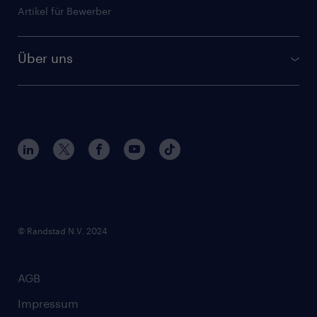
Artikel für Bewerber
Über uns
Kontakt und Standorte
Interne Karriere
Nachhaltigkeit
Fragen und Antworten
Verantwortung und Qualität
© Randstad N.V. 2024
Netiquette
Footer
Presse und Aktuelles
AGB
Policy
gulp.de
Impressum