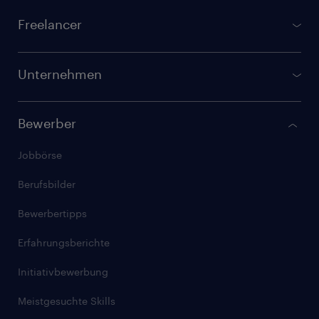
Footer
Freelancer
gulp.de
Projektbörse
Unternehmen
Registrierung für Freelancer
GULP Direkt
GULP Membership
Bewerber
Verfügbare Freelancer finden
Checkliste: Freelancer werden
Jobbörse
Randstad Talent Solutions
Stundensatz kalkulieren
Berufsbilder
Randstad IT Service Desk
Artikel für Freelancer
Bewerbertipps
Compliance Services
Erfahrungsberichte
GULP Corporate
Initiativbewerbung
Artikel für Unternehmen
Meistgesuchte Skills