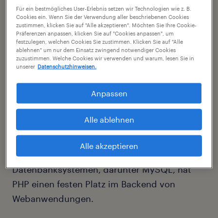
Für ein bestmögliches User-Erlebnis setzen wir Technologien wie z. B.
Welche Bedeutung hat PHP
Cookies ein. Wenn Sie der Verwendung aller beschriebenen Cookies
zustimmen, klicken Sie auf "Alle akzeptieren". Möchten Sie Ihre Cookie-
heute?
Präferenzen anpassen, klicken Sie auf "Cookies anpassen", um
festzulegen, welchen Cookies Sie zustimmen. Klicken Sie auf "Alle
ablehnen" um nur dem Einsatz zwingend notwendiger Cookies
PHP ist ein bedeutendes Werkzeug in der
zuzustimmen. Welche Cookies wir verwenden und warum, lesen Sie in
Webentwicklung und wird weltweit auf
unserer
Datenschutzhinweisen.
Millionen von Websites verwendet. Es ist
Anpassen
besonders in Content-Management-
Systemen (CMS) wie
WordPress
und Joomla
Alle ablehnen
sowie in beliebten Webanwendungen wie
Wikipedia im Einsatz. Durch seine Flexibilität
Alle akzeptieren
und leichte Integration mit verschiedenen
Datenbanksystemen, darunter MySQL, hat
PHP einen festen Platz im Backend von
Webanwendungen.