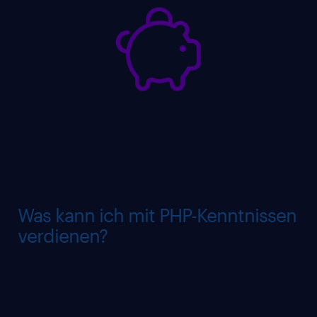
Was kann ich mit PHP-Kenntnissen
verdienen?
Das Gehalt eines PHP-Entwicklers hängt von
verschiedenen Faktoren wie Erfahrung,
Spezialisierung und Standort ab. Im