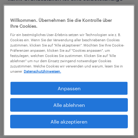
Nebentätigkeit erlaubnisfrei, solange keine
Wettbewerbssituation entsteht und die
Willkommen. Übernehmen Sie die Kontrolle über
Arbeitskraft nicht leidet.
Ihre Cookies.
Für ein bestmögliches User-Erlebnis setzen wir Technologien wie z. B.
Oft befindet sich in Arbeitsverträgen eine
Cookies ein. Wenn Sie der Verwendung aller beschriebenen Cookies
zustimmen, klicken Sie auf "Alle akzeptieren". Möchten Sie Ihre Cookie-
sogenannte
Nebentätigkeitsklausel
. Sie
Präferenzen anpassen, klicken Sie auf "Cookies anpassen", um
festzulegen, welchen Cookies Sie zustimmen. Klicken Sie auf "Alle
besagt, dass Sie Ihren Arbeitgeber vorab
ablehnen" um nur dem Einsatz zwingend notwendiger Cookies
zuzustimmen. Welche Cookies wir verwenden und warum, lesen Sie in
darüber in Kenntnis setzen müssen, wenn Sie
unserer
Datenschutzhinweisen.
neben Ihrem Hauptjob einer anderen
Tätigkeit nachgehen möchten. Sollte diese
Anpassen
Tätigkeit in Konflikt mit Ihrem
Alle ablehnen
Anstellungsverhältnis stehen – etwa weil Sie
für ein Konkurrenzunternehmen arbeiten
Alle akzeptieren
möchten oder die Rahmenbedingungen nicht
miteinander vereinbar sind – kann Ihr