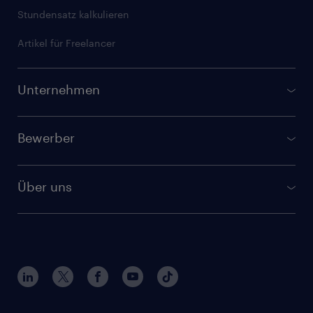
Stundensatz kalkulieren
Artikel für Freelancer
Unternehmen
GULP Direkt
Bewerber
Verfügbare Freelancer finden
Jobbörse
Randstad Talent Solutions
Über uns
Berufsbilder
Randstad IT Service Desk
Kontakt und Standorte
Bewerbertipps
Compliance Services
Interne Karriere
Erfahrungsberichte
GULP Corporate
Nachhaltigkeit
Initiativbewerbung
Artikel für Unternehmen
Fragen und Antworten
Meistgesuchte Skills