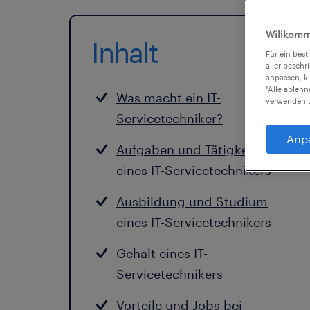
Willkomm
Inhalt
Für ein bes
aller beschr
anpassen, k
"Alle ableh
Was macht ein IT-
verwenden u
Servicetechniker?
Anp
Aufgaben und Tätigkeiten
eines IT-Servicetechnikers
Ausbildung und Studium
eines IT-Servicetechnikers
Gehalt eines IT-
Servicetechnikers
Vorteile und Jobs bei