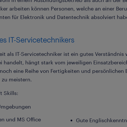
ohl in einem Ausbildungsbetrieb als auch an der Be
hniker arbeiten können Personen, welche an einer Be
nten für Elektronik und Datentechnik absolviert hab
nes IT-Servicetechnikers
eit als IT-Servicetechniker ist ein gutes Verständni
handelt, hängt stark vom jeweiligen Einsatzbereich
n noch eine Reihe von Fertigkeiten und persönliche
h zu meistern.
 Skills:
r-Umgebungen
en und MS Office
Gute Englischkenntn