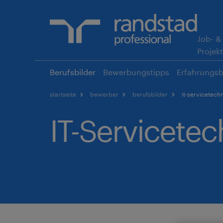
Job- &
Ho
Projek
Na
Berufsbilder
Bewerbungstipps
Erfahrungsb
gu
Pfadnavigation
startseite
bewerber
berufsbilder
it-servicetech
IT-Servicetec