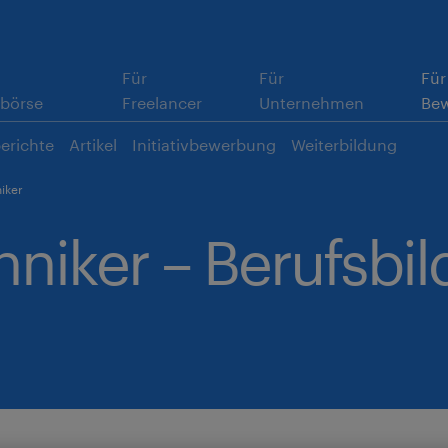
Für
Für
Für
rizontale
tbörse
Freelancer
Unternehmen
Be
vigation
erichte
Artikel
Initiativbewerbung
Weiterbildung
lp.de
niker
hniker – Berufsbi